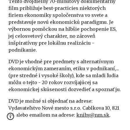
Tento dvojdielny 70-minútový dokumentárny 
film približuje best-practicies niektorých 
firiem ekonomiky spoločenstva vo svete a 
predstavuje novú ekonomickú paradigmu. Je 
výbornou pomôckou na hlbšie pochopenie ES, 
jej celosvetový charakter, no zároveň 
inšpiratívny pre lokálnu realizáciu - 
podnikanie.
DVD je vhodné pre predmety s alternatívnym 
ekonomickým zameraním, etiku v podnikaní,... 
(pre stredné i vysoké školy), kde sa mladi ľudia 
môžu o tejto - 20 rokov rozvíjajúcej sa 
ekonomickej skúsenosti dozvedieť a spoznať ju.
DVD je možné si objednať na adrese: 
Vydavateľstvo Nové mesto s.r.o. Cablkova 10, 821 
04 alebo emailom na adrese: 
knihy@nm.sk
.